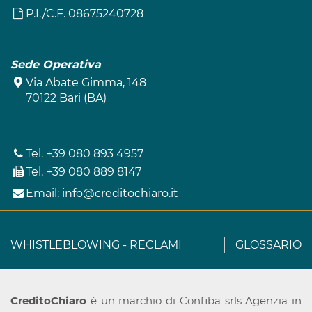
P.I./C.F. 08675240728
Sede Operativa
Via Abate Gimma, 148
70122 Bari (BA)
Tel.
+39 080 893 4957
Tel.
+39 080 889 8147
Email:
info@creditochiaro.it
WHISTLEBLOWING
-
RECLAMI
GLOSSARIO
CreditoChiaro
è un marchio di Confiba srls Agenzia in