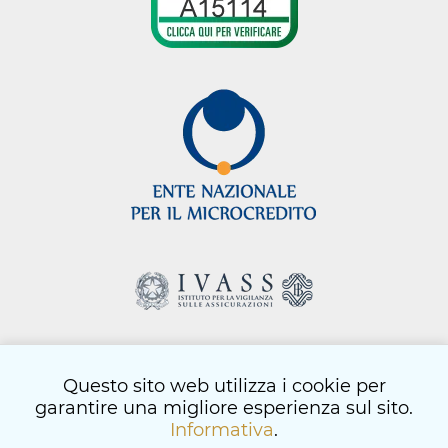
Questo sito web utilizza i cookie per
html
- © Copyright 2026
garantire una migliore esperienza sul sito.
informativa privacy
-
informativa cookie
-
codice etico
Informativa
.