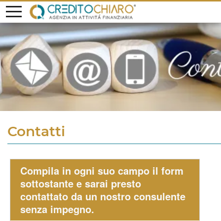
Contatti
Compila in ogni suo campo il form
sottostante e sarai presto
contattato da un nostro consulente
senza impegno.