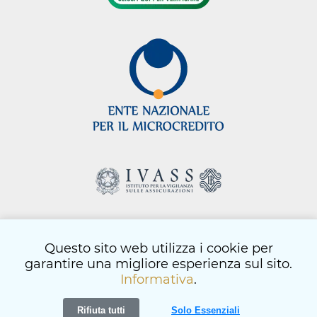
Questo sito web utilizza i cookie per
html
- © Copyright 2026
garantire una migliore esperienza sul sito.
informativa privacy
-
informativa cookie
-
codice etico
Informativa
.
artemedia.it
Rifiuta tutti
Solo Essenziali