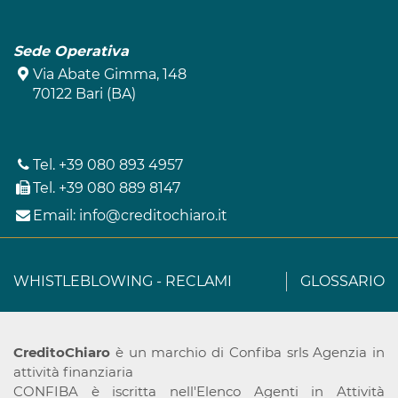
Sede Operativa
Via Abate Gimma, 148
70122 Bari (BA)
Tel.
+39 080 893 4957
Tel.
+39 080 889 8147
Email:
info@creditochiaro.it
WHISTLEBLOWING
-
RECLAMI
GLOSSARIO
CreditoChiaro
è un marchio di Confiba srls Agenzia in
attività finanziaria
CONFIBA è iscritta nell'Elenco Agenti in Attività