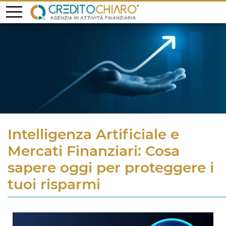
Intelligenza Artificiale e
Mercati Finanziari: Cosa
sapere oggi per proteggere i
tuoi risparmi