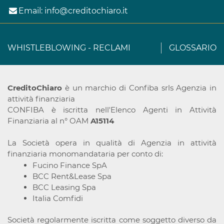
Email:
info@creditochiaro.it
WHISTLEBLOWING
-
RECLAMI
GLOSSARIO
CreditoChiaro
è un marchio di Confiba srls Agenzia in
attività finanziaria
CONFIBA è iscritta nell'Elenco Agenti in Attività
Finanziaria al n° OAM
A15114
La Società opera in qualità di Agenzia in attività
finanziaria monomandataria per conto di:
Fucino Finance SpA
BCC Rent&Lease Spa
BCC Leasing Spa
Italia Comfidi
Società regolarmente iscritta come soggetto diverso da