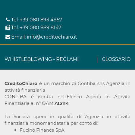
Tel.
+39 080 893 4957
Tel.
+39 080 889 8147
Email:
info@creditochiaro.it
WHISTLEBLOWING
-
RECLAMI
GLOSSARIO
CreditoChiaro
è un marchio di Confiba srls Agenzia in
attività finanziaria
CONFIBA è iscritta nell'Elenco Agenti in Attività
Finanziaria al n° OAM
A15114
La Società opera in qualità di Agenzia in attività
finanziaria monomandataria per conto di:
Fucino Finance SpA