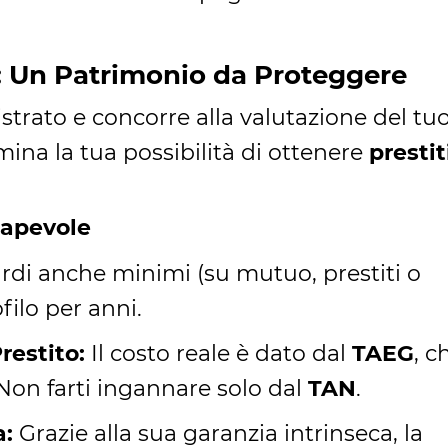
a: Un Patrimonio da Proteggere
istrato e concorre alla valutazione del tu
mina la tua possibilità di ottenere
prestit
sapevole
ardi anche minimi (su mutuo, prestiti o
filo per anni.
restito:
Il costo reale è dato dal
TAEG
, c
Non farti ingannare solo dal
TAN
.
a:
Grazie alla sua garanzia intrinseca, la