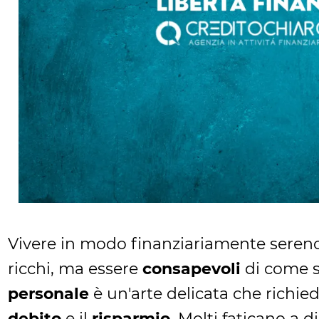
Vivere in modo finanziariamente seren
ricchi, ma essere
consapevoli
di come si
personale
è un'arte delicata che richied
debito
e il
risparmio
. Molti faticano a d