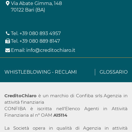
Via Abate Gimma, 148
70122 Bari (BA)
Tel.
+39 080 893 4957
Tel.
+39 080 889 8147
Email:
info@creditochiaro.it
WHISTLEBLOWING
-
RECLAMI
GLOSSARIO
CreditoChiaro
è un marchio di Confiba srls Agenzia in
attività finanziaria
CONFIBA è iscritta nell'Elenco Agenti in Attività
Finanziaria al n° OAM
A15114
La Società opera in qualità di Agenzia in attività