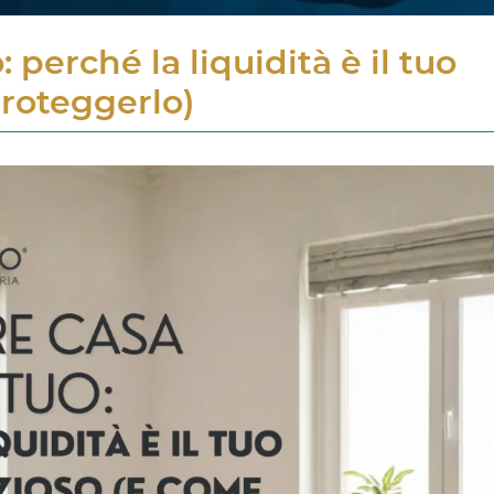
erché la liquidità è il tuo
roteggerlo)