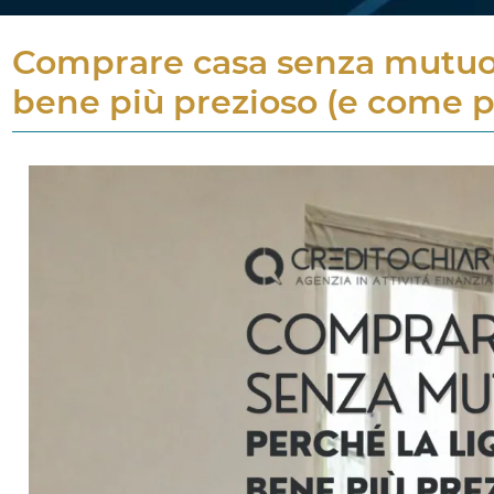
Comprare casa senza mutuo: p
bene più prezioso (e come p