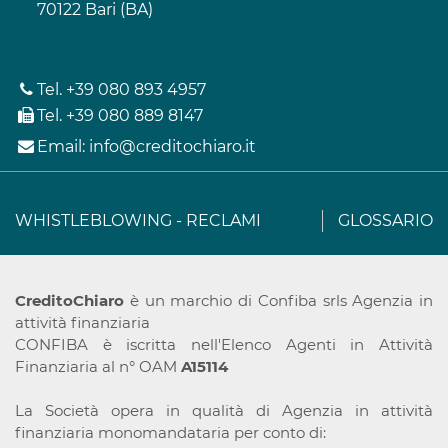
70122 Bari (BA)
Tel.
+39 080 893 4957
Tel.
+39 080 889 8147
Email:
info@creditochiaro.it
WHISTLEBLOWING
-
RECLAMI
GLOSSARIO
CreditoChiaro
è un marchio di Confiba srls Agenzia in
attività finanziaria
CONFIBA è iscritta nell'Elenco Agenti in Attività
Finanziaria al n° OAM
A15114
La Società opera in qualità di Agenzia in attività
finanziaria monomandataria per conto di: