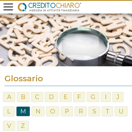
Glossario
A
B
C
D
E
F
G
I
J
L
M
N
O
P
R
S
T
U
V
Z