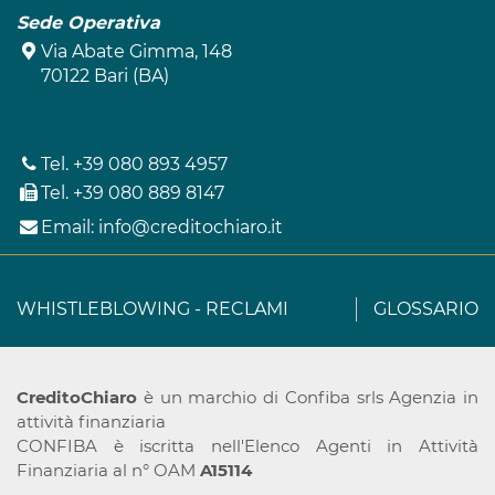
Sede Operativa
Via Abate Gimma, 148
70122 Bari (BA)
Tel.
+39 080 893 4957
Tel.
+39 080 889 8147
Email:
info@creditochiaro.it
WHISTLEBLOWING
-
RECLAMI
GLOSSARIO
CreditoChiaro
è un marchio di Confiba srls Agenzia in
attività finanziaria
CONFIBA è iscritta nell'Elenco Agenti in Attività
Finanziaria al n° OAM
A15114