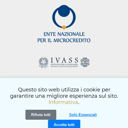
Questo sito web utilizza i cookie per
html
- © Copyright 2026
garantire una migliore esperienza sul sito.
informativa privacy
-
informativa cookie
-
codice etico
Informativa
.
artemedia.it
Rifiuta tutti
Solo Essenziali
Accetta tutti